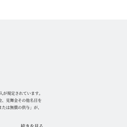
入が規定されています。
金、見舞金その他名目を
または無償の供与」が、
続きを見る