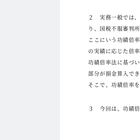
２ 実務一般では
り、国税不服審判
ここにいう功績倍
の実績に応じた倍
功績倍率法に基づ
部分が損金算入で
そこで、功績倍率
３ 今回は、功績