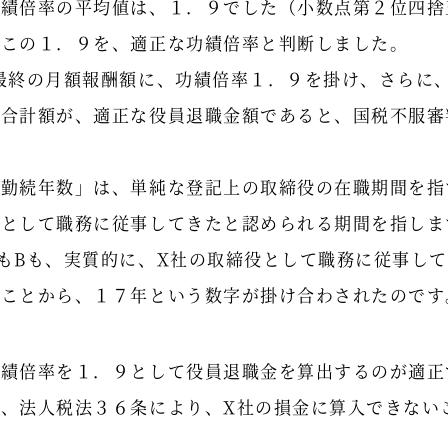
功績倍率の平均値は、１．９でした（小数点第２位四捨
、この１．９を、適正な功績倍率と判断しました。
最終の月額報酬額に、功績倍率１．９を掛け、さらに
た合計額が、適正な役員退職金額であると、国税不服審
「勤続年数」は、単純な登記上の取締役の在職期間を指
役として職務に従事してきたと認められる期間を指しま
もBも、実質的に、X社の取締役として職務に従事し
たことから、１７年という数字が掛け合わされたのです
功績倍率を１．９として役員退職金を算出するのが適正
、法人税法３６条により、X社の損金に算入できない