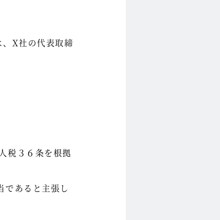
は、X社の代表取締
人税３６条を根拠
当であると主張し