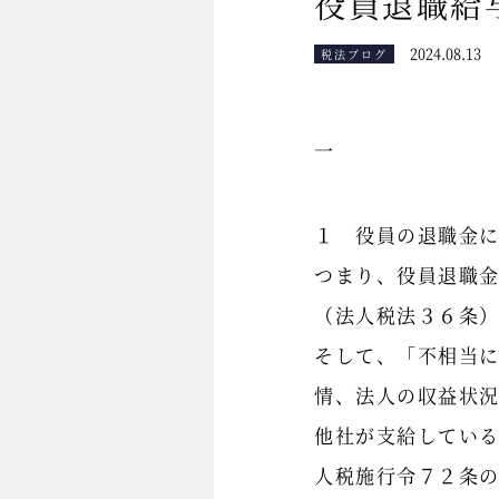
役員退職給
2024.08.13
税法ブログ
一
１ 役員の退職金
つまり、役員退職
（法人税法３６条
そして、「不相当
情、法人の収益状
他社が支給してい
人税施行令７２条