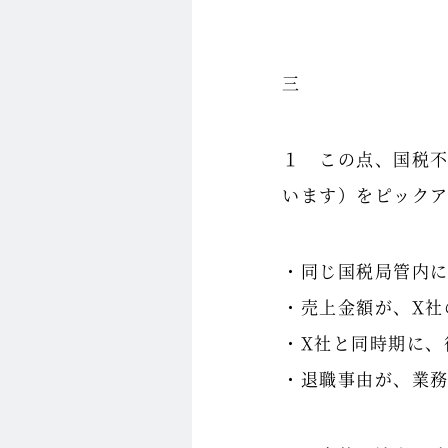
三
１ この点、国税
います）をピック
・同じ国税局管内に
・売上金額が、X社
・X社と同時期に、
・退職事由が、業