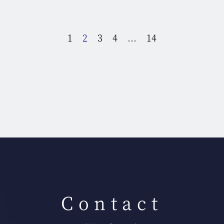
投
1
2
3
4
…
14
稿
の
ペ
ー
ジ
送
り
Contact