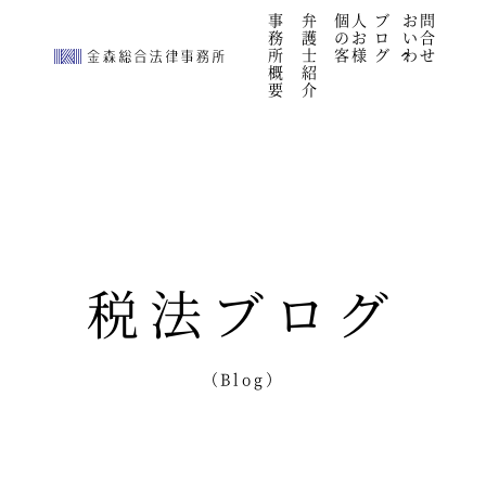
事
弁
個人
ブ
お問
務
護
のお
ロ
い合
所
士
客様
グ
わせ
概
紹
要
介
税法ブログ
（Blog）