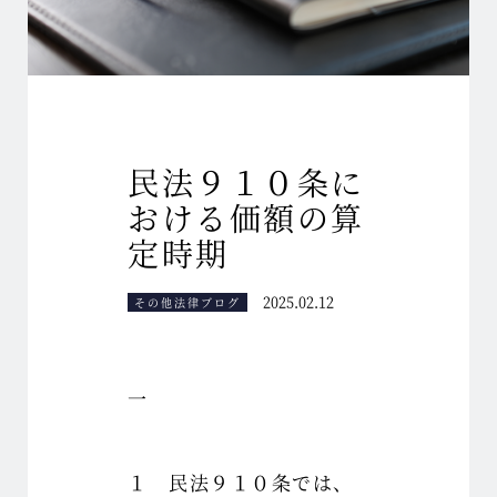
民法９１０条に
おける価額の算
定時期
2025.02.12
その他法律ブログ
一
１ 民法９１０条では、