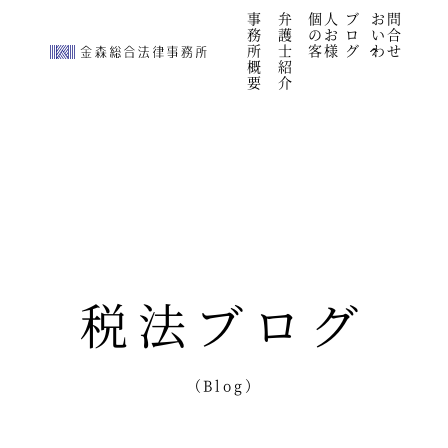
続きを見る
事
弁
個人
ブ
お問
">
務
護
のお
ロ
い合
所
士
客様
グ
わせ
概
紹
要
介
税法ブログ
（Blog）