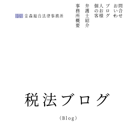
続きを見る
事
弁
個人
ブ
お問
">
務
護
のお
ロ
い合
所
士
客様
グ
わせ
概
紹
要
介
税法ブログ
（Blog）