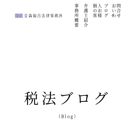
続きを見る
事
弁
個人
ブ
お問
">
務
護
のお
ロ
い合
所
士
客様
グ
わせ
概
紹
要
介
税法ブログ
（Blog）