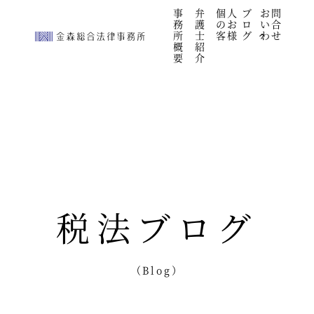
続きを見る
事
弁
個人
ブ
お問
">
務
護
のお
ロ
い合
所
士
客様
グ
わせ
概
紹
要
介
税法ブログ
（Blog）